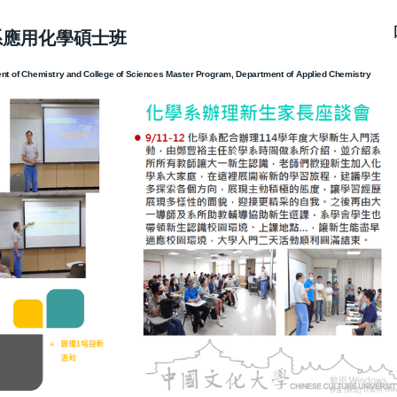
系應用化學碩士班
nt of Chemistry and College of Sciences Master Program, Department of Applied Chemistry