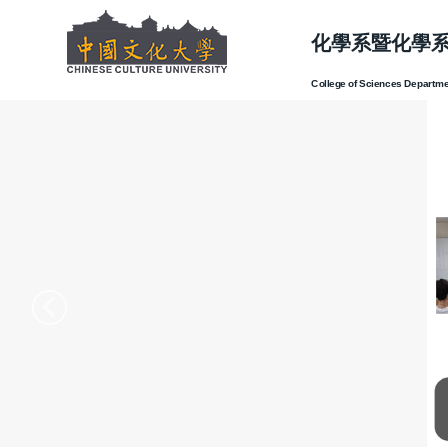
跳
到
化學系暨化學
主
College of Sciences Departme
要
內
容
區