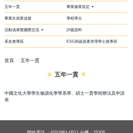
五年一貫
畢業修業規定
畢業生就業追蹤
學程學分
活動成果暨國際交流
評鑑資料
系友會專區
ESG與碳資產管理學士後專班
首頁
五年一貫
五年一貫
中國文化大學學生修讀化學學系學、碩士一貫學程辦法及申請
表
聯絡電話 ：(02)2861-0511 分機：25305