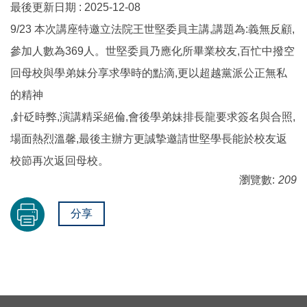
最後更新日期 :
2025-12-08
9/23 本次講座特邀立法院王世堅委員主講,講題為:義無反顧,
參加人數為369人。世堅委員乃應化所畢業校友,百忙中撥空
回母校與學弟妹分享求學時的點滴,更以超越黨派公正無私
的精神
,針砭時弊,演講精采絕倫,會後學弟妹排長龍要求簽名與合照,
場面熱烈溫馨,最後主辦方更誠摯邀請世堅學長能於校友返
校節再次返回母校。
瀏覽數:
209
分享